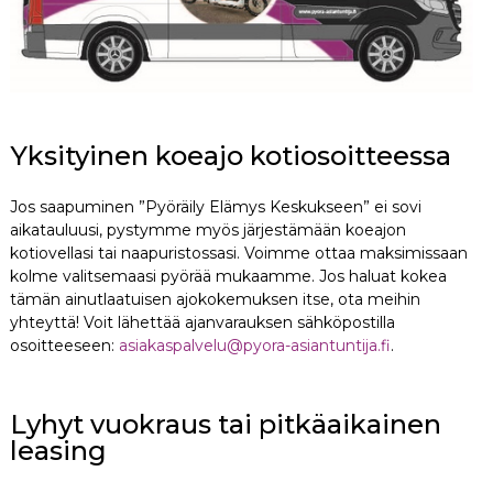
Yksityinen koeajo kotiosoitteessa
Jos saapuminen ”Pyöräily Elämys Keskukseen” ei sovi
aikatauluusi, pystymme myös järjestämään koeajon
kotiovellasi tai naapuristossasi. Voimme ottaa maksimissaan
kolme valitsemaasi pyörää mukaamme. Jos haluat kokea
tämän ainutlaatuisen ajokokemuksen itse, ota meihin
yhteyttä! Voit lähettää ajanvarauksen sähköpostilla
osoitteeseen:
asiakaspalvelu@pyora-asiantuntija.fi
.
Lyhyt vuokraus tai pitkäaikainen
leasing