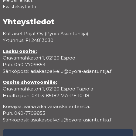
Meidän ehdot
Evästekäytäntö
Yhteystiedot
Kultaiset Pojat Oy (Pyörä Asiantuntija)
Y-tunnus: FI 24813030
Lasku osoite:
Oravannahkatori 1, 02120 Espoo
Puh. 040-7709853
Sähköposti:
asiakaspalvelu@pyora-asiantuntija.fi
Osoite showroomille:
Oravannahkatori 1, 02120 Espoo Tapiola
Huolto puh. 041-3185187 MA-PE 10-18
Koeajoa, varaa aika varauskalenterista.
Puh. 040-7709853
Sähköposti:
asiakaspalvelu@pyora-asiantuntija.fi