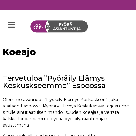
Koeajo
Tervetuloa ”Pyöräily Elämys
Keskuskseemme” Espoossa
Olemme avanneet ”Pyöräily Elämys Keskusksen”, joka
sijaitsee Espoossa. Pyöräily Elämys Keskuksessa tarjoamme
sinulle ainutlaatuisen mahdollisuuden koeajaa ja verrata
kaikkia tarjoamiamme pyöriä pyöräilyasiantuntijan
avustamana.
Ajanvarauksella pystymme takaamaan, että