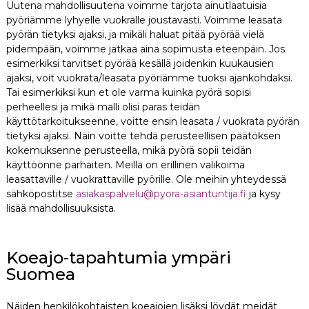
Uutena mahdollisuutena voimme tarjota ainutlaatuisia
pyöriämme lyhyelle vuokralle joustavasti. Voimme leasata
pyörän tietyksi ajaksi, ja mikäli haluat pitää pyörää vielä
pidempään, voimme jatkaa aina sopimusta eteenpäin. Jos
esimerkiksi tarvitset pyörää kesällä joidenkin kuukausien
ajaksi, voit vuokrata/leasata pyöriämme tuoksi ajankohdaksi.
Tai esimerkiksi kun et ole varma kuinka pyörä sopisi
perheellesi ja mikä malli olisi paras teidän
käyttötarkoitukseenne, voitte ensin leasata / vuokrata pyörän
tietyksi ajaksi. Näin voitte tehdä perusteellisen päätöksen
kokemuksenne perusteella, mikä pyörä sopii teidän
käyttöönne parhaiten. Meillä on erillinen valikoima
leasattaville / vuokrattaville pyörille. Ole meihin yhteydessä
sähköpostitse
asiakaspalvelu@pyora-asiantuntija.fi
ja kysy
lisää mahdollisuuksista.
Koeajo-tapahtumia ympäri
Suomea
Näiden henkilökohtaisten koeajojen lisäksi löydät meidät