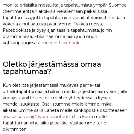
monilta erilaisilta messuilta ja tapahtumista ympäri Suomea.
Olemme erittäin aktiivisia vierailemaan paikallisissa
tapahtumissa, jotta tapahtumien vierailijat voisivat nähdä ja
kokeilla ainutlaatuisia pyöriämme. Tykkää meistä
Facebookissa ja pysy ajan tasalla tapahtumista, joihin
otamme osaa. Ehkä näemme pian juuri sinun
kotikaupungissasi!
meidän Facebook
.
Oletko järjestämässä omaa
tapahtumaa?
Kun olet itse järjestämässä mukavaa perhe- tai
urheilutapahtumaa ja haluat meidät järjestämään vierailijoille
koeajoja, voitte aina olla meihin yhteydessä ja kysyä
mahdollisuuksista. Osallistumme mielellämme, mikäli
aikataulumme sallii! Lähetä meille sähköpostia osoitteeseen
asiakaspalvelu@pyora-asiantuntija.fi
ja kerro meille
tapahtuman aihe, aika ja paikka. Vastaamme teille
pikimmiten.