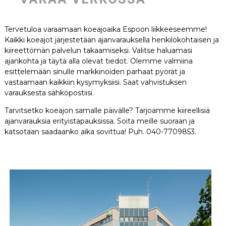
Tervetuloa varaamaan koeajoaika Espoon liikkeeseemme!
Kaikki koeajot järjestetään ajanvarauksella henkilökohtaisen ja
kiireettömän palvelun takaamiseksi. Valitse haluamasi
ajankohta ja täytä alla olevat tiedot. Olemme valmiina
esittelemään sinulle markkinoiden parhaat pyörät ja
vastaamaan kaikkiin kysymyksiisi. Saat vahvistuksen
varauksesta sähköpostiisi.
Tarvitsetko koeajon samalle päivälle? Tarjoamme kiireellisiä
ajanvarauksia erityistapauksissa. Soita meille suoraan ja
katsotaan saadaanko aika sovittua! Puh. 040-7709853.